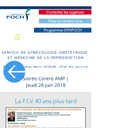
Contactez les urgences
Fixez un rendez-vous
Programme GYNFOCH
SERVICE DE
GYN
É
COLOGIE-OBST
ÉTRIQUE
ET M
ÉDECINE DE LA REPRODUCTION
Professeur Jean-Marc AYOUBI, Chef de service
Soirée Centre AMP |
Jeudi 28 juin 2018
La F.I.V. 40 ans plus tard