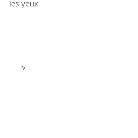
les yeux
v