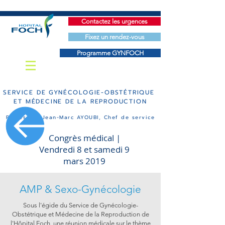
Contactez les urgences
Fixez un rendez-vous
Programme GYNFOCH
SERVICE DE
GYN
É
COLOGIE-OBST
ÉTRIQUE
ET M
ÉDECINE DE LA REPRODUCTION
Professeur Jean-Marc AYOUBI, Chef de service
Congrès médical |
Vendredi 8 et samedi 9
mars 2019
AMP & Sexo-Gynécologie
Sous l'égide du Service de Gynécologie-
Obstétrique et Médecine de la Reproduction de
l'Hôpital Foch, une réunion médicale sur le thème